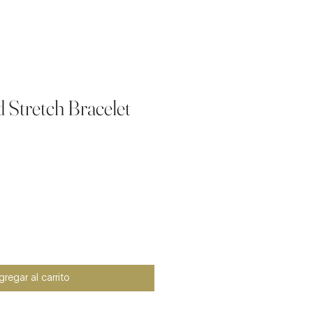
 Stretch Bracelet
io
regar al carrito